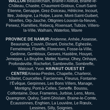
WALLON
Beauvechain, Braine-l’Alleud, Braine-le-
Château, Chastre, Chaumont-Gistoux, Court-Saint-
Etienne, Genappe, Grez-Doiceau, Hélécine, Incourt,
Ittre, Jodoigne, La Hulpe, Lasne, Mont-Saint-Guibert,
Nivelles, Orp-Jauche, Ottignies-Louvain-la-Neuve,
Perwez, Ramillies, Rebecq, Rixensart, Tubize, Villers-
la-Ville, Walhain, Waterloo, Wavre
PROVINCE DE NAMUR:
Andenne, Anhée, Assesse,
Beauraing, Couvin, Dinant, Doische, Eghezée,
Fernelmont, Floreffe, Florennes, Fosse-la-Ville,
Gedinne, Gembloux, Gesves, Hastière, Houyet,
Jemeppe, La Bruyère, Mettet, Namur, Ohey, Onhaye,
Profondeville, Rochefort, Sambreville, Sombreffe,
Walcourt, Yvoir.
HAINAUT OUEST ET
CENTRE
Aiseau-Presles, Chapelle, Charleroi,
Châtelet, Courcelles, Farciennes, Fleurus, Fontaine-
l’Évêque, Gerpinnes, Les Bons Villers, Manage,
Montigny, Pont-à-Celles, Seneffe. Boussu,
Colfontaine, Dour, Frameries, Jurbise, Lens, Mons,
Quaregnon, Quévy, Saint-Ghislain. Braine-le-Comte,
Écaussinnes, Enghien, La Louvière, Le Rœulx,
Lessines, Silly, Soignies.