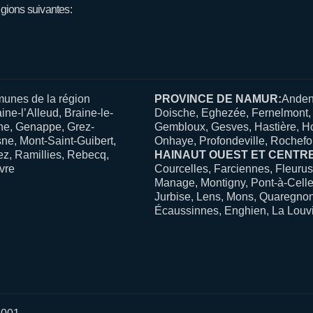
égions suivantes:
unes de la région
PROVINCE DE NAMUR:
Anden
ne-l’Alleud, Braine-le-
Doische, Eghezée, Fernelmont, F
ne, Genappe, Grez-
Gembloux, Gesves, Hastière, Ho
sne, Mont-Saint-Guibert,
Onhaye, Profondeville, Rochefor
ez, Ramillies, Rebecq,
HAINAUT OUEST ET CENTR
avre
Courcelles, Farciennes, Fleurus
Manage, Montigny, Pont-à-Celles
Jurbise, Lens, Mons, Quaregnon
Écaussinnes, Enghien, La Louviè