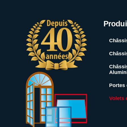
Produi
Châssis
Châssi
Châssis
Alumin
Portes
Volets 