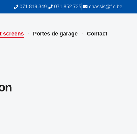
071 819 349
071 852 735
chassis@f-c.be
et screens
Portes de garage
Contact
ion